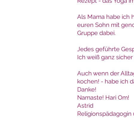
Rezept - das Yoga im
Als Mama habe ich h
euren Sohn mit geno
Gruppe dabei.
Jedes geführte Gespr
Ich weiß ganz sicher
Auch wenn der Allta
kochen! - habe ich d
Danke!
Namaste! Hari Om!
Astrid
Religionspädagogin