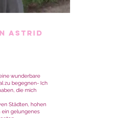
N ASTRID
 eine wunderbare
Mal zu begegnen- Ich
haben, die mich
iven Städten, hohen
h ein gelungenes